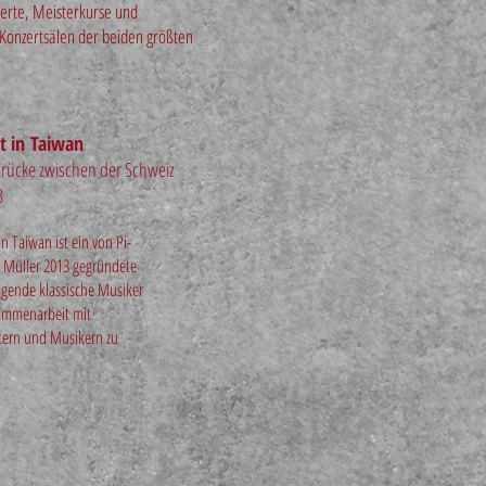
zerte, Meisterkurse und
 Konzertsälen der beiden größten
t in Taiwan
 Brücke zwischen der Schweiz
3
n Taiwan ist ein von Pi-
 Müller 2013 gegründete
agende klassische Musiker
sammenarbeit mit
tern und Musikern zu