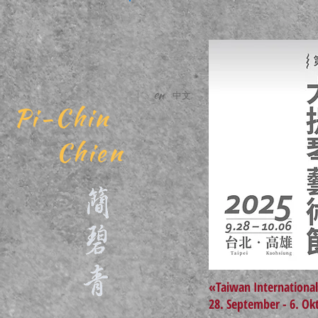
en
中文
Pi-Chin
Chien
«Taiwan International
28. September - 6. Ok