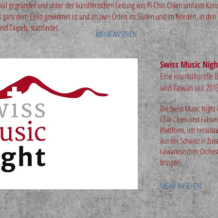
tival gegründet und unter der künstlerischen Leitung von Pi-Chin Chien umfasst Kon
s ganz dem Cello gewidmet ist und an zwei Orten im Süden und im Norden, in den
nd Taipeh, stattfindet.
MEHR ANSEHEN
Swiss Music Nigh
Eine interkulturelle
und Taiwan seit 201
Die Swiss Music Night i
Chin Chien und Fabian
Plattform, um herausr
aus der Schweiz in Zu
taiwanesischen Orches
bringen.
MEHR ANSEHEN