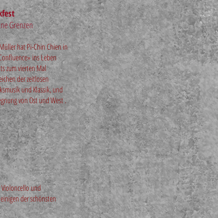
kfest
ohne Grenzen
üller hat Pi-Chin Chien in
«Confluence» ins Leben
its zum vierten Mal
Zeichen der zeitlosen
ksmusik und Klassik, und
egnung von Ost und West .
 Violoncello und
 einigen der schönsten