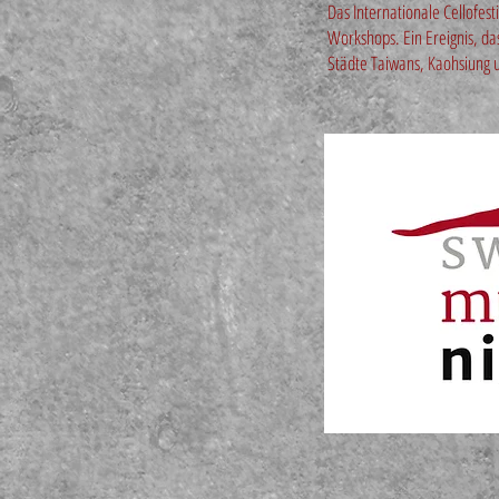
Das Internationale Cellofes
Workshops. Ein Ereignis, da
Städte Taiwans, Kaohsiung u