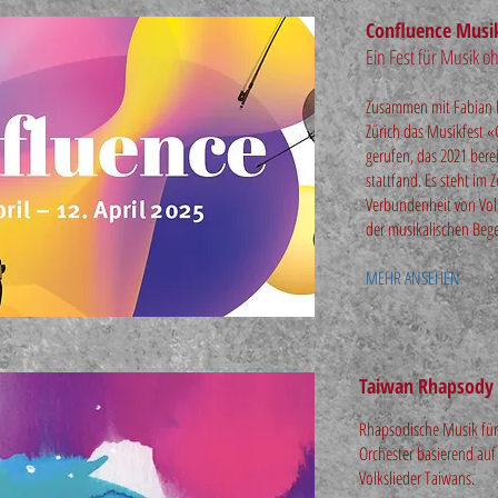
Confluence Musi
Ein Fest für Musik 
Zusammen mit Fabian M
Zürich das Musikfest 
gerufen, das 2021 bere
stattfand. Es steht im 
Verbundenheit von Vol
der musikalischen Beg
MEHR ANSEHEN
Taiwan Rhapsody
Rhapsodische Musik für
Orchester basierend auf
Volkslieder Taiwans.