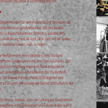
ende Kunst mit Musik in Verbindung brachte.
e
n Doppel-Konzert für zwei Violoncelli und Orchester, das
ntonio Meneses geschrieben hat. Mit den beiden
2013 (Royal Philharmonic Orchestra, London, ARS-
Erstaufführung fand im April 2014 statt und die Taiwan
 «National Concert Hall» in Taipei.
die Weltpremiere eines speziellen, dem Thailand
dmeten Cellokonzertes mit dem Titel «Sirimadi». Das
istischen Erzählung inspirierte Werk entstand im
aft zu den 80-Jahr-Feierlichkeiten der thailändisch-
n. Die Taiwan-Premiere fand 2020 begleitet vom
ra ESO unter der Leitung von Gernot Schmalfuss in der
t.
Orchestra, London, unter der Leitung von David Zinman
gewidmete erste Cellokonzert von Fabian Müller auf CD