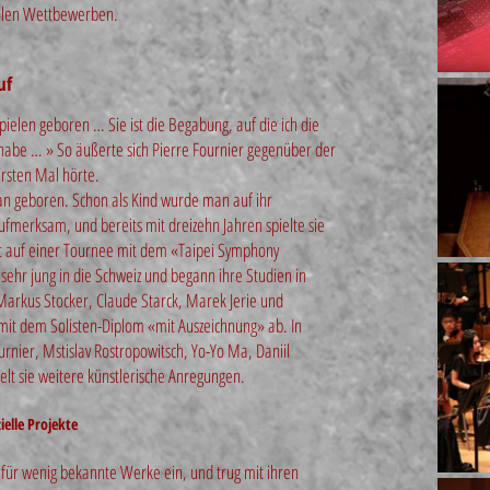
nalen Wettbewerben
.
uf
spielen geboren … Sie ist die Begabung, auf die ich die
 habe … » So äußerte sich Pierre Fournier gegenüber der
ersten Mal hörte.
an geboren. Schon als Kind wurde man auf ihr
fmerksam, und bereits mit dreizehn Jahren spielte sie
rt auf einer Tournee mit dem «Taipei Symphony
sehr jung in die Schweiz und begann ihre Studien in
 Markus Stocker, Claude Starck, Marek Jerie und
 mit dem Solisten-Diplom «mit Auszeichnung» ab. In
rnier, Mstislav Rostropowitsch, Yo-Yo Ma, Daniil
elt sie weitere künstlerische Anregungen.
ielle Projekte
h für wenig bekannte Werke ein, und trug mit ihren