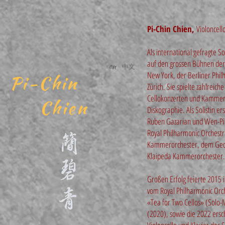
Pi-Chin Chien,
Violoncell
Als international gefragte S
auf den grossen Bühnen der 
en
中文
New York, der Berliner Phi
Pi-Chin
Zürich. Sie spielte zahlrei
Cellokonzerten und Kammer
Chien
Diskographie. Als Solistin e
Ruben Gazarian und Wen-Pi
Royal Philharmonic Orchest
Kammerorchester, dem Geor
Klaipeda Kammerorchester.
Großen Erfolg feierte 2015 
vom Royal Philharmonic Orc
«Tea for Two Cellos» (Solo-
(2020), sowie die 2022 ers