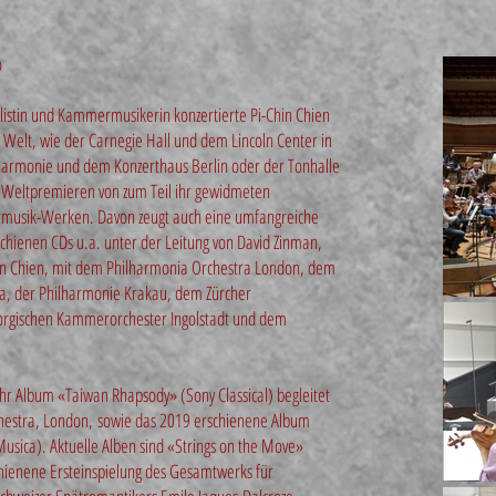
o
olistin und Kammermusikerin konzertierte Pi-Chin Chien
Welt, wie der Carnegie Hall und dem Lincoln Center in
lharmonie und dem Konzerthaus Berlin oder der Tonhalle
che Weltpremieren von zum Teil ihr gewidmeten
musik-Werken. Davon zeugt auch eine umfangreiche
rschienen CDs u.a. unter der Leitung von David Zinman,
n Chien, mit dem Philharmonia Orchestra London, dem
ra, der Philharmonie Krakau, dem Zürcher
gischen Kammerorchester Ingolstadt und dem
ihr Album «Taiwan Rhapsody» (Sony Classical) begleitet
hestra, London,
sowie das 2019 erschienene Album
Musica). Aktuelle Alben sind «Strings on the Move»
chienene Ersteinspielung des Gesamtwerks für