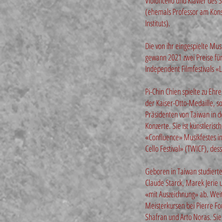
Violoncello und Klavier des
(ehemals Professor am Kons
Instituts).
Die von ihr eingespielte Mu
gewann 2021 zwei Preise für
Independent Filmfestivals 
Pi-Chin Chien spielte zu Ehr
der Kaiser-Otto-Medaille, s
Präsidenten von Taiwan in 
Konzerte. Sie ist künstleris
«Confluence» Musikfestes in
Cello Festival» (TWICF), dess
Geboren in Taiwan studierte 
Claude Starck, Marek Jerie 
«mit Auszeichnung» ab. Weit
Meisterkursen bei Pierre Fou
Shafran und Arto Noras. Sie