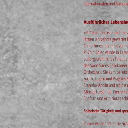
Internationalen und Natio
Ausführlicher Lebensla
«Pi-Chin Chien ist zum Cello
letzten Jahrzehnte gewartet
China Times, als er sie zum 
Pi-Chin Chien wurde in Taiw
außergewöhnliches Talent au
das Saint-Saëns Cellokonze
Orchestra». Sie kam bereits 
Zürich, Luzern und Prag bei
Stanislav Apolin und schloss
Meisterkursen bei Pierre Fou
Shafran und Arto Noras erhi
Solistische Tätigkeit und spez
Immer wieder setzte sie sic