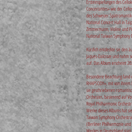
Ersteinspielungen des Cello
Concertantes» wie der Cel
des Schweizer Spätromantike
National Concert Hall in Tai
Zimmermann, Violine und Pi-
National Taiwan Symphony O
Kürzlich entdeckte sie den ä
Jaques-Dalcroze und nahm se
auf. Das Album erscheint 20
Besondere Beachtung fand d
RHAPSODY», mit von ihrem 
sie geschriebenen romantis
Orchester, basierend auf Vo
Royal Philharmonic Orchestr
Werke dieses Albums hat sie
Taiwan Symphony Orchestra
(Berliner Philharmonie und 
Werkes in Deutschland statt.