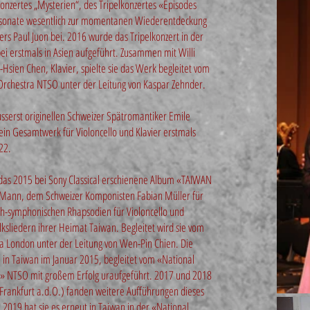
konzertes „Mysterien“, des Tripelkonzertes «Episodes
losonate wesentlich zur momentanen Wiederentdeckung
rs Paul Juon bei. 2016 wurde das Tripelkonzert in der
pei erstmals in Asien aufgeführt. Zusammen mit Willi
Hsien Chen, Klavier, spielte sie das Werk begleitet vom
rchestra NTSO unter der Leitung von Kaspar Zehnder.
usserst originellen Schweizer Spätromantiker Emile
in Gesamtwerk für Violoncello und Klavier erstmals
22.
as 2015 bei Sony Classical erschienene Album «TAIWAN
Mann, dem Schweizer Komponisten Fabian Müller für
ch-symphonischen Rhapsodien für Violoncello und
lksliedern ihrer Heimat Taiwan. Begleitet wird sie vom
a London unter der Leitung von Wen-Pin Chien. Die
 in Taiwan im Januar 2015, begleitet vom «National
» NTSO mit großem Erfolg uraufgeführt. 2017 und 2018
Frankfurt a.d.O.) fanden weitere Aufführungen dieses
 2019 hat sie es erneut in Taiwan in der «National