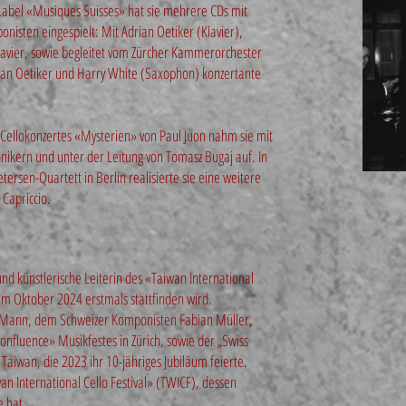
s Label «Musiques Suisses» hat sie mehrere CDs mit
isten eingespielt: Mit Adrian Oetiker (Klavier),
lavier, sowie begleitet vom Zürcher Kammerorchester
rian Oetiker und Harry White (Saxophon) konzertante
 Cellokonzertes «Mysterien» von Paul Juon nahm sie mit
ikern und unter der Leitung von Tomasz Bugaj auf. In
rsen-Quartett in Berlin realisierte sie eine weitere
 Capriccio.
und künstlerische Leiterin des «Taiwan International
 im Oktober 2024 erstmals stattfinden wird.
 Mann, dem Schweizer Komponisten Fabian Müller,
Confluence» Musikfestes in Zürich, sowie der „Swiss
 Taiwan, die 2023 ihr 10-jähriges Jubiläum feierte.
an International Cello Festival» (TWICF), dessen
e hat.