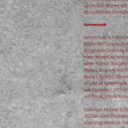
Concert Hall» begleitet vom
mit traditionellen chinesisc
Kammermusik
Kammermusik ist Pi-Chin Ch
Mitglied des "European Fine
preisgekrönte Einspielung de
einem Netzwerk von befreu
wieder Projekte. Dazu gehö
(Klavier), Ming-Feng Hsin (
(Violine), Ryszard Groblewsk
sie nebst mit Kammermusik a
Juon Tripelkonzert, 2017 Fe
und Pfitzner, Sinfonia Varsov
Gemeinsam mit Fabio di Càso
2012 das «Zurich Ensemble»
seinen Programmen an Ort