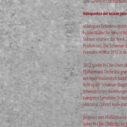
Tate Gallery in London bild
Höhepunkte der letzten Jahr
«Dialogues Cellestes» ist ei
Fabian Müller für sie und A
Solisten erschien das Werk 
Produktion). Die Schweizer 
Premiere im Mai 2012 in der
2012 spielte Pi-Chin Chien 
Philharmonic Orchestra gewi
von einer thailändisch-buddh
Auftrag der Schweizer Botsch
schweizerischen Beziehunge
Evergreen Symphony Orchest
«National Concert Hall» stat
Begleitet vom Philharmonia 
nahm Pi-Chin Chien das ihr 