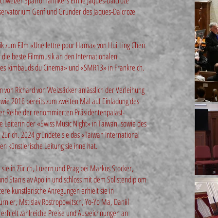
 Schweizer Spätromantikers Emile Jaques-Dalcroze
ervatorium Genf und Gründer des Jaques-Dalcroze
sik zum Film «Une lettre pour Hama» von Hui-Ling Chen
 die beste Filmmusik an den Internationalen
«Les Rimbauds du Cinema» und «SMR13» in Frankreich.
en von Richard von Weizsäcker anlässlich der Verleihung
owie 2016 bereits zum zweiten Mal auf Einladung des
der Reihe der renommierten Präsidentenpalast-
che Leiterin der «Swiss Music Night» in Taiwan, sowie des
 Zürich. 2024 gründete sie das «Taiwan International
en künstlerische Leitung sie inne hat.
sie in Zürich, Luzern und Prag bei Markus Stocker,
und Stanislav Apolin und schloss mit dem Solistendiplom
ere künstlerische Anregungen erhielt sie in
rnier, Mstislav Rostropowitsch, Yo-Yo Ma, Daniil
 erhielt zahlreiche Preise und Auszeichnungen an