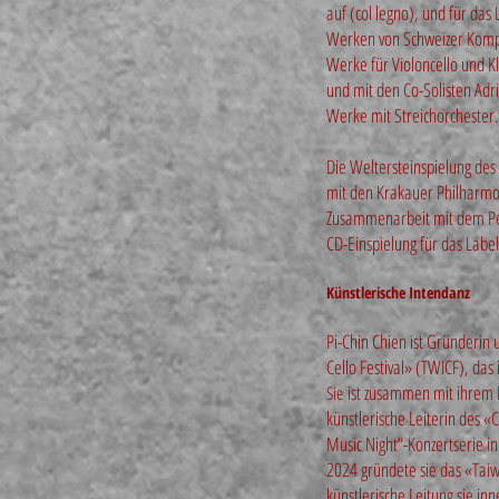
auf (col legno), und für da
Werken von Schweizer Kompon
Werke für Violoncello und K
und mit den Co-Solisten Ad
Werke mit Streichorchester.
Die Weltersteinspielung des
mit den Krakauer Philharmon
Zusammenarbeit mit dem Pete
CD-Einspielung für das Label
Künstlerische Intendanz
Pi-Chin Chien ist Gründerin 
Cello Festival» (TWICF), das
ist zusammen mit ihrem
Sie
künstlerische Leiterin des «
Music Night“-Konzertserie in
2024 gründete sie das «Taiw
künstlerische Leitung sie inn