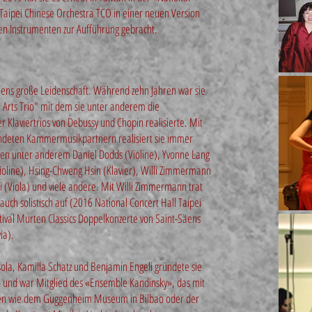
 Taipei Chinese Orchestra TCO in einer neuen Version
hen Instrumenten zur Aufführung gebracht.
iens große Leidenschaft. Während zehn Jahren war sie
 Arts Trio" mit dem sie unter anderem die
r Klaviertrios von Debussy und Chopin realisierte. Mit
ndeten Kammermusikpartnern realisiert sie immer
ren unter anderem Daniel Dodds (Violine), Yvonne Lang
Violine), Hsing-Chweng Hsin (Klavier), Willi Zimmermann
i (Viola) und viele andere. Mit Willi Zimmermann trat
uch solistisch auf (2016 National Concert Hall Taipei
stival Murten Classics Doppelkonzerte von Saint-Säens
ia).
la, Kamilla Schatz und Benjamin Engeli gründete sie
 und war Mitglied des «Ensemble Kandinsky», das mit
en wie dem Guggenheim Museum in Bilbao oder der