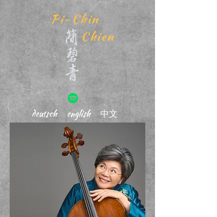
Pi-Chin
Chien
deutsch
english
中文